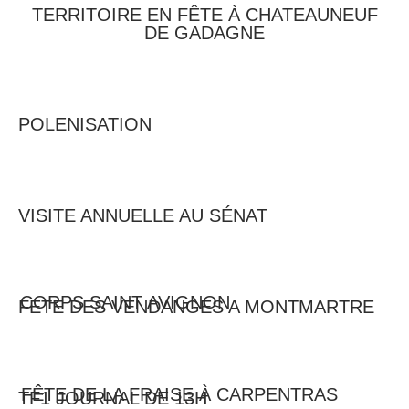
TERRITOIRE EN FÊTE À CHATEAUNEUF
DE GADAGNE
POLENISATION
VISITE ANNUELLE AU SÉNAT
CORPS SAINT AVIGNON
FETE DES VENDANGES A MONTMARTRE
FÊTE DE LA FRAISE À CARPENTRAS
TF1 JOURNAL DE 13H