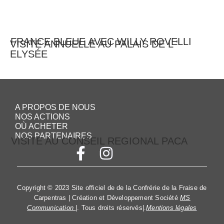
FRANCE BLEUE AVEC WILLY ROVELLI
VISITE ANNUELLE AU PALAIS DE L '
ELYSÉE
A PROPOS DE NOUS
NOS ACTIONS
OÙ ACHETER
NOS PARTENAIRES
VISITE AU CONSEIL REGIONAL PACA
Copyright © 2023 Site officiel de de la Confrérie de la Fraise de
Carpentras | Création et Développement Société
MS
Communication
|. Tous droits réservés|.
Mentions légales